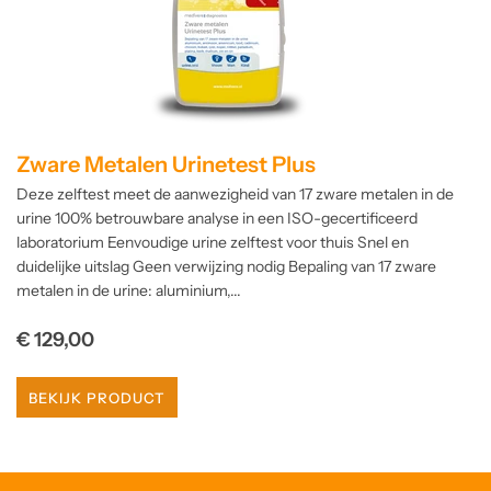
Zware Metalen Urinetest Plus
Deze zelftest meet de aanwezigheid van 17 zware metalen in de
urine 100% betrouwbare analyse in een ISO-gecertificeerd
laboratorium Eenvoudige urine zelftest voor thuis Snel en
duidelijke uitslag Geen verwijzing nodig Bepaling van 17 zware
metalen in de urine: aluminium,...
Normale
€ 129,00
prijs
BEKIJK PRODUCT