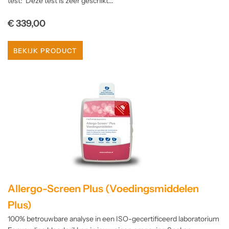
test: Deze test is zeer geschikt...
Normale
€ 339,00
prijs
BEKIJK PRODUCT
Allergo-Screen Plus (Voedingsmiddelen
Plus)
100% betrouwbare analyse in een ISO-gecertificeerd laboratorium