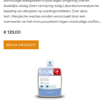
Eenvoudige bloedprikken in jouw eigen omgeving Snel en
duidelijke uitslag Geen verwijzing nodig Laboratoriumanalyse ter
bepaling van allergieën op voedingsmiddelen. Over deze
test: Allergische reacties worden veroorzaakt door een
overreactie van het immuunsysteem tegen onschuldige stoffen....
Normale
€ 129,00
prijs
BEKIJK PRODUCT