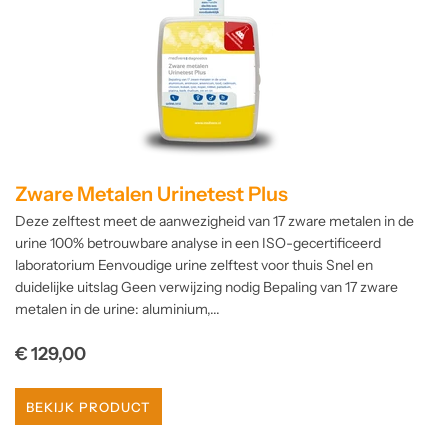
Zware Metalen Urinetest Plus
Deze zelftest meet de aanwezigheid van 17 zware metalen in de
urine 100% betrouwbare analyse in een ISO-gecertificeerd
laboratorium Eenvoudige urine zelftest voor thuis Snel en
duidelijke uitslag Geen verwijzing nodig Bepaling van 17 zware
metalen in de urine: aluminium,...
Normale
€ 129,00
prijs
BEKIJK PRODUCT